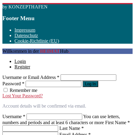
by KONZEPTHAFEN
Footer Menu
Impressum
Datenschutz
Cookie-Richtlinie (EU)
Willkommen in der
HEIMAT
Hub
.
Login
Register
Username or Email Address
*
Password
*
Log In
Remember me
Lost Your Password?
Account details will be confirmed via email.
Username
*
You can use letters,
numbers and periods and at least 6 characters or more
First Name
*
Last Name
*
Email Address
*