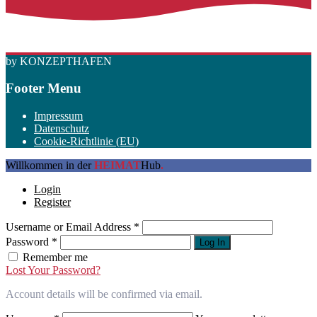
by KONZEPTHAFEN
Footer Menu
Impressum
Datenschutz
Cookie-Richtlinie (EU)
Willkommen in der
HEIMAT
Hub
.
Login
Register
Username or Email Address
*
Password
*
Log In
Remember me
Lost Your Password?
Account details will be confirmed via email.