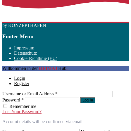
by KONZEPTHAFEN
Footer Menu
Impressum
Datenschutz
Cookie-Richtlinie (EU)
Willkommen in der
HEIMAT
Hub
.
Login
Register
Username or Email Address
*
Password
*
Log In
Remember me
Lost Your Password?
Account details will be confirmed via email.