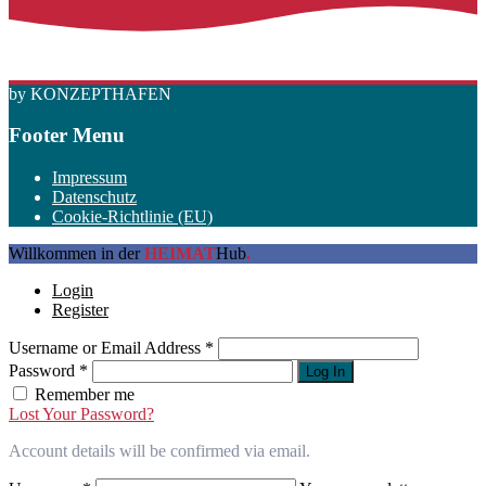
by KONZEPTHAFEN
Footer Menu
Impressum
Datenschutz
Cookie-Richtlinie (EU)
Willkommen in der
HEIMAT
Hub
.
Login
Register
Username or Email Address
*
Password
*
Log In
Remember me
Lost Your Password?
Account details will be confirmed via email.