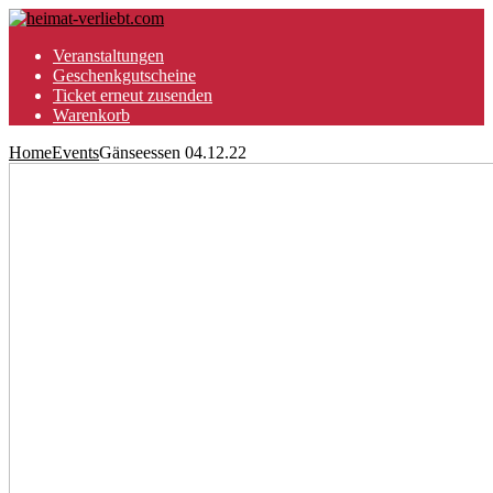
Veranstaltungen
Geschenkgutscheine
Ticket erneut zusenden
Warenkorb
Home
Events
Gänseessen 04.12.22