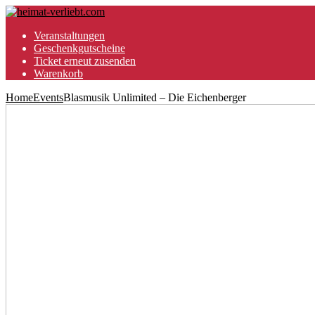
Veranstaltungen
Geschenkgutscheine
Ticket erneut zusenden
Warenkorb
Home
Events
Blasmusik Unlimited – Die Eichenberger