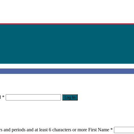
d
*
Log In
s and periods and at least 6 characters or more
First Name
*