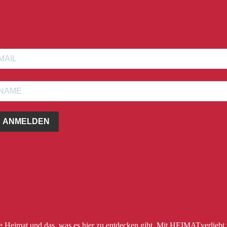
ANMELDEN
ere Heimat und das, was es hier zu entdecken gibt. Mit HEIMATverliebt