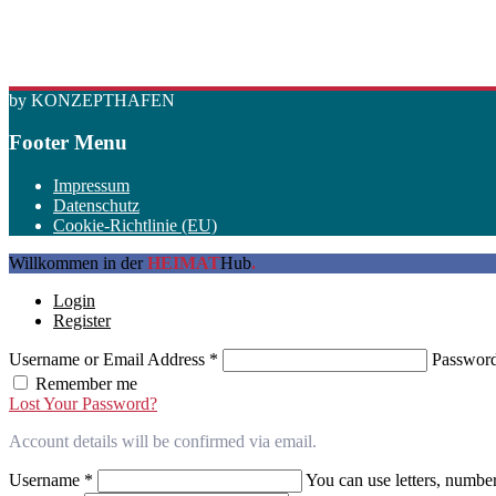
by KONZEPTHAFEN
Footer Menu
Impressum
Datenschutz
Cookie-Richtlinie (EU)
Willkommen in der
HEIMAT
Hub
.
Login
Register
Username or Email Address
*
Passwor
Remember me
Lost Your Password?
Account details will be confirmed via email.
Username
*
You can use letters, number