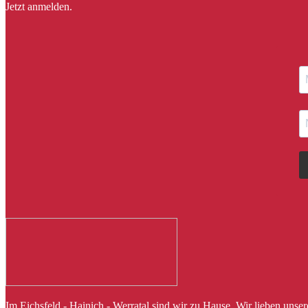
Jetzt anmelden.
Im Eichsfeld - Hainich - Werratal sind wir zu Hause. Wir lieben uns