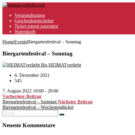
Veranstaltungen
Geschenkgutscheine
Ticket erneut zusenden
Warenkorb
Home
Events
Biergartenfestival – Sonntag
Biergartenfestival – Sonntag
Bis HEIMATverliebt
6. Dezember 2021
545
7. August 2022 10:00 - 20:00
Vorheriger Beitrag
Biergartenfestival – Samstag
Nächster Beitrag
Biergartenfestival – Wochenendticket
Neueste Kommentare