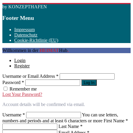
by KONZEPTHAFEN
Footer Menu
Impressum
Datenschutz
Cookie-Richtlinie (EU)
Willkommen in der
HEIMAT
Hub
.
Login
Register
Username or Email Address
*
Password
*
Log In
Remember me
Lost Your Password?
Account details will be confirmed via email.
Username
*
You can use letters,
numbers and periods and at least 6 characters or more
First Name
*
Last Name
*
Email Address
*