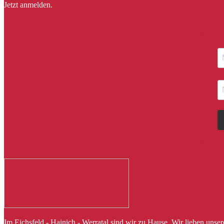
Jetzt anmelden.
Im Eichsfeld - Hainich - Werratal sind wir zu Hause. Wir lieben uns