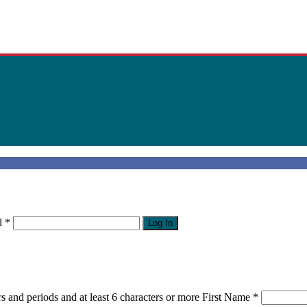
d
*
Log In
s and periods and at least 6 characters or more
First Name
*