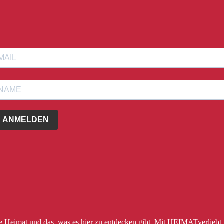
ANMELDEN
ere Heimat und das, was es hier zu entdecken gibt. Mit HEIMATverliebt