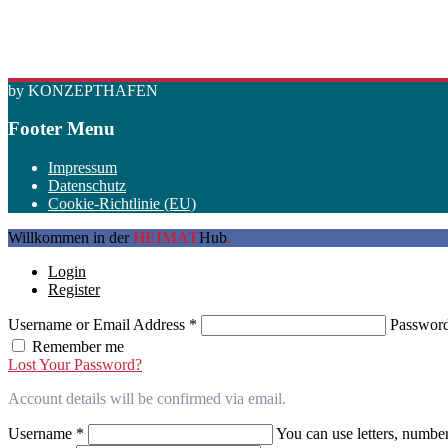
by KONZEPTHAFEN
Footer Menu
Impressum
Datenschutz
Cookie-Richtlinie (EU)
Willkommen in der
HEIMAT
Hub
.
Login
Register
Username or Email Address
*
Passwor
Remember me
Lost Your Password?
Account details will be confirmed via email.
Username
*
You can use letters, number