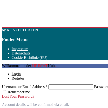
by KONZEPTHAFEN
Footer Menu
Impressum
Datenschutz
Cookie-Richtlinie (EU)
Willkommen in der
HEIMAT
Hub
.
Login
Register
Username or Email Address
*
Passwor
Remember me
Lost Your Password?
Account details will be confirmed via email.