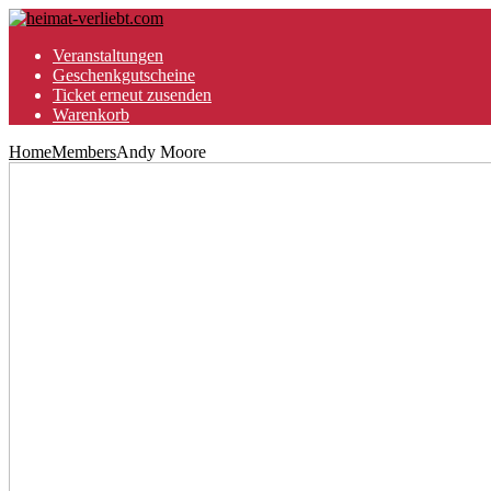
Veranstaltungen
Geschenkgutscheine
Ticket erneut zusenden
Warenkorb
Home
Members
Andy Moore