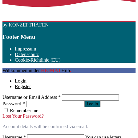
by KONZEPTHAFEN
Footer Menu
Impressum
Datenschutz
Cookie-Richtlinie (EU)
Willkommen in der
HEIMAT
Hub
.
Login
Register
Username or Email Address
*
Password
*
Log In
Remember me
Lost Your Password?
Account details will be confirmed via email.
Username
*
You can use letters,