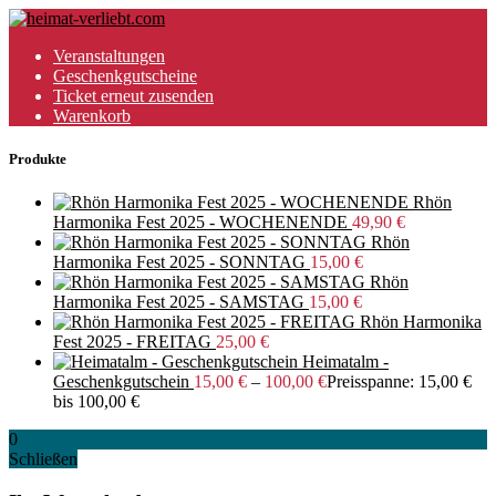
Veranstaltungen
Geschenkgutscheine
Ticket erneut zusenden
Warenkorb
Produkte
Rhön
Harmonika Fest 2025 - WOCHENENDE
49,90
€
Rhön
Harmonika Fest 2025 - SONNTAG
15,00
€
Rhön
Harmonika Fest 2025 - SAMSTAG
15,00
€
Rhön Harmonika
Fest 2025 - FREITAG
25,00
€
Heimatalm -
Geschenkgutschein
15,00
€
–
100,00
€
Preisspanne: 15,00 €
bis 100,00 €
0
Schließen